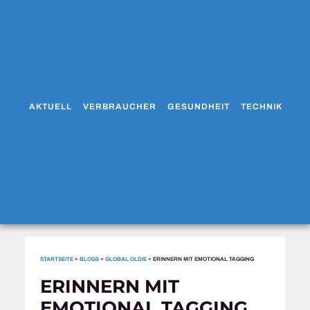
AKTUELL
VERBRAUCHER
GESUNDHEIT
TECHNIK
WO
STARTSEITE
»
BLOGS
»
GLOBAL OLDIE
»
ERINNERN MIT EMOTIONAL TAGGING
ERINNERN MIT
EMOTIONAL TAGGING