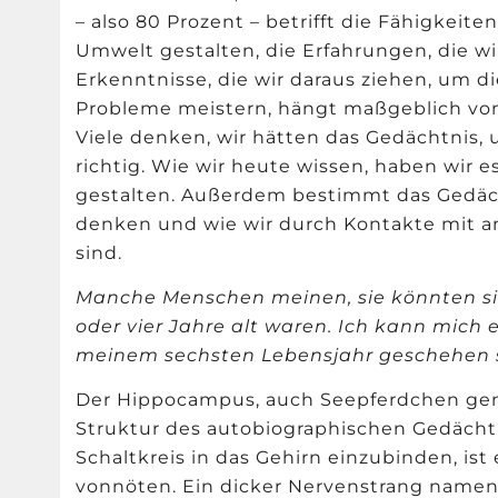
– also 80 Prozent – betrifft die Fähigkeit
Umwelt gestalten, die Erfahrungen, die w
Erkenntnisse, die wir daraus ziehen, um di
Probleme meistern, hä
ngt ma
ßgeblich vo
Viele denken, wir hätten das Gedächtnis, u
richtig. Wie wir heute wissen, haben wir 
gestalten. Außerdem bestimmt das Gedäch
denken und wie wir durch Kontakte mit 
sind.
Manche Menschen meinen, sie k
ö
nnten si
oder vier Jahre alt waren. Ich kann mich 
meinem sechsten Lebensjahr geschehen si
Der Hippocampus, auch Seepferdchen gen
Struktur des autobiographischen Gedäch
Schaltkreis in das Gehirn einzubinden, i
vonn
ö
ten. Ein dicker Nervenstrang namen