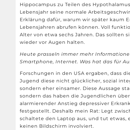
Hippocampus zu Teilen des Hypothalamus w
Lebensjahr seine normale Arbeitsgeschwi
Erklärung dafür, warum wir später kaum E
Lebensjahren abrufen k
ö
nnen. Voll funkti
Alter von etwa sechs Jahren. Das sollten s
wieder vor Augen halten.
Heute prasseln immer mehr Informationen
Smartphone, Internet. Was hat das für ­
Forschungen in den USA ergaben, dass di
Jugend diese nicht glücklicher, sozial int
sondern eher einsamer. Diese Aussage s
sondern das haben die Jugendlichen über 
alarmierender Anstieg depressiver Erkran
festgestellt. Deshalb mein Rat: Legt zwi
schaltete den Laptop aus, und tut etwas, eg
keinen Bildschirm involviert.