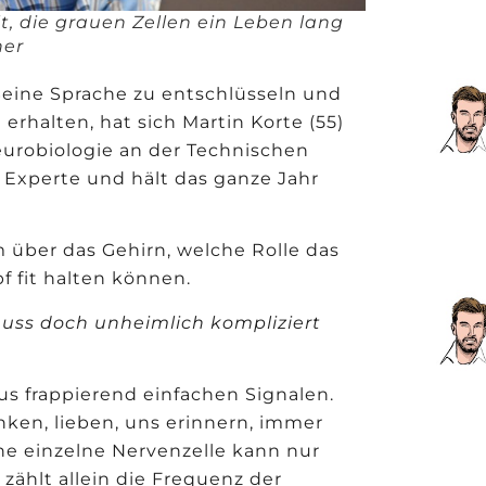
t, die grauen Zellen ein Leben lang
ner
 Seine Sprache zu entschlüsseln und
erhalten, hat sich Martin Korte (55)
eurobiologie an der Technischen
r Experte und hält das ganze Jahr
 über das Gehirn, welche Rolle das
 fit halten k
ö
nnen.
muss doch unheimlich kompliziert
 aus frappierend einfachen Signalen.
nken, lieben, uns erinnern, immer
ne einzelne Nervenzelle kann nur
zählt allein die Frequenz der