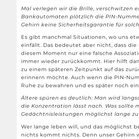
Mal verlegen wir die Brille, verschwitzen 
Bankautomaten pl
ö
tzlich die PIN-Numme
Gehirn keine Sicherheitsgarantie für solch
Es gibt manchmal Situationen, wo uns etw
einfällt. Das bedeutet aber nicht, dass die
diesem Moment nur eine falsche Assoziatio
immer wieder zurückkommt. Hier hilft dann
zu einem späteren Zeitpunkt auf das zu
erinnern m
ö
chte. Auch wenn die PIN-Nu
Ruhe zu bewahren und es später noch ein
Ä
ltere spüren es deutlich: Man wird langs
die Konzentration lässt nach. Was sollte
Gedächtnisleistungen m
ö
glichst lange z
Wer lange leben will, und das m
ö
glichst 
nichts kommt nichts. Denn unser Gehirn 