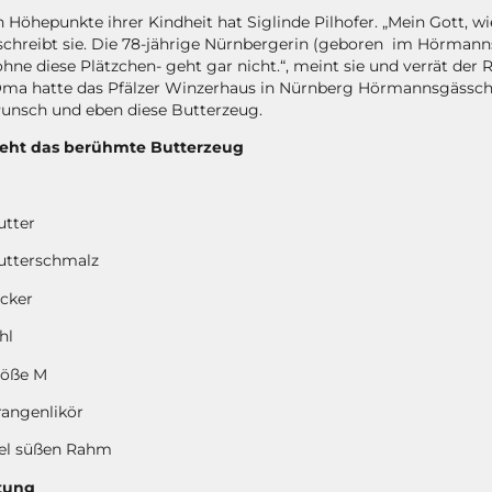
Höhepunkte ihrer Kindheit hat Siglinde Pilhofer. „Mein Gott, w
schreibt sie. Die 78-jährige Nürnbergerin (geboren im Hörmanns
ne diese Plätzchen- geht gar nicht.“, meint sie und verrät der
 Oma hatte das Pfälzer Winzerhaus in Nürnberg Hörmannsgässchen
 Punsch und eben diese Butterzeug.
teht das berühmte Butterzeug
utter
utterschmalz
cker
hl
röße M
rangenlikör
fel süßen Rahm
tung