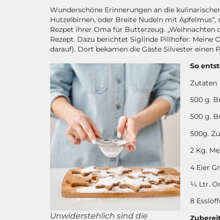
Wunderschöne Erinnerungen an die kulinarischen 
Hutzelbirnen, oder Breite Nudeln mit Apfelmus“, 
Rezpet ihrer Oma für Butterzeug. „Weihnachten oh
Rezept. Dazu berichtet Siglinde Pillhofer: Meine
darauf). Dort bekamen die Gäste Silvester einen
So ents
Zutaten
500 g. B
500 g. B
500g. Zu
2 Kg. Me
4 Eier G
¼ Ltr. O
8 Esslöf
Unwiderstehlich sind die
Zuberei