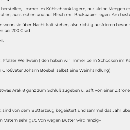
 herstellen, immer im Kühlschrank lagern, nur kleine Mengen 
rollen, ausstechen und auf Blech mit Backpapier legen. Am best
n wenn sie über Nacht kalt stehen, also richtig ausfrieren bevor 
en bei 200 Grad
n.
 Ltr. Pfälzer Weißwein ( den haben wir immer beim Schocken im K
in Großvater Johann Boebel selbst eine Weinhandlung)
 etwas Arak 8 ganz zum Schluß zugeben u. Saft von einer Zitrone
iz, sind von dem Butterzeug begeistert und sammel das Jahr über
 Ostern sehr gut. Von wegen Butter wird ranzig–