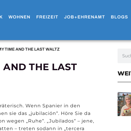
K
WOHNEN
FREIZEIT
JOB+EHRENAMT
BLOGS
MY TIME AND THE LAST WALTZ
E AND THE LAST
WEI
erräterisch. Wenn Spanier in den
 sie das „jubilación“. Höre Sie da
on wegen „Ruhe“. „Jubilados“ – jene,
atten – treten sodann in „tercera