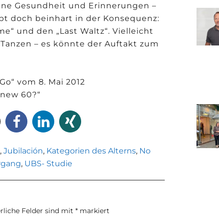
gene Gesundheit und Erinnerungen –
eibt doch beinhart in der Konsequenz:
me“ und den „Last Waltz“. Vielleicht
anzen – es könnte der Auftakt zum
Go“ vom 8. Mai 2012
e new 60?“
o
,
Jubilación
,
Kategorien des Alterns
,
No
rgang
,
UBS- Studie
rliche Felder sind mit
*
markiert