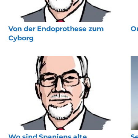
Von der Endoprothese zum
O
Cyborg
Wo sind Spaniens alte
S