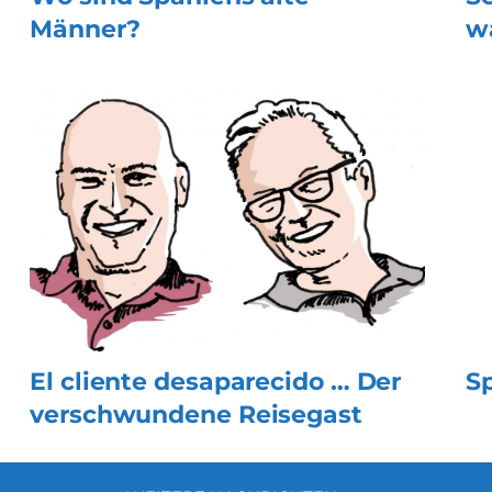
Männer?
w
El cliente desaparecido … Der
S
verschwundene Reisegast