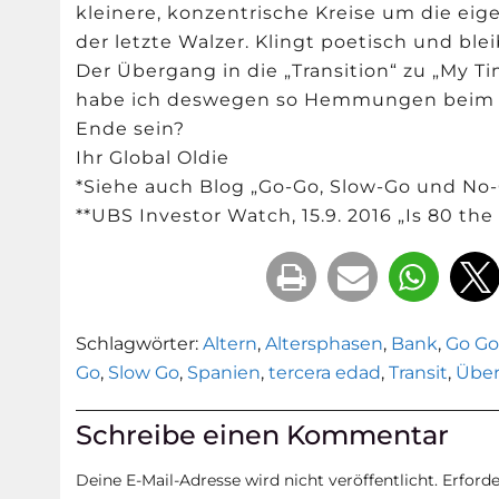
kleinere, konzentrische Kreise um die ei
der letzte Walzer. Klingt poetisch und bl
Der Übergang in die „Transition“ zu „My Ti
habe ich deswegen so Hemmungen beim T
Ende sein?
Ihr Global Oldie
*Siehe auch Blog „Go-Go, Slow-Go und No-
**UBS Investor Watch, 15.9. 2016 „Is 80 th
Schlagwörter:
Altern
,
Altersphasen
,
Bank
,
Go G
Go
,
Slow Go
,
Spanien
,
tercera edad
,
Transit
,
Übe
Schreibe einen Kommentar
Deine E-Mail-Adresse wird nicht veröffentlicht.
Erforde