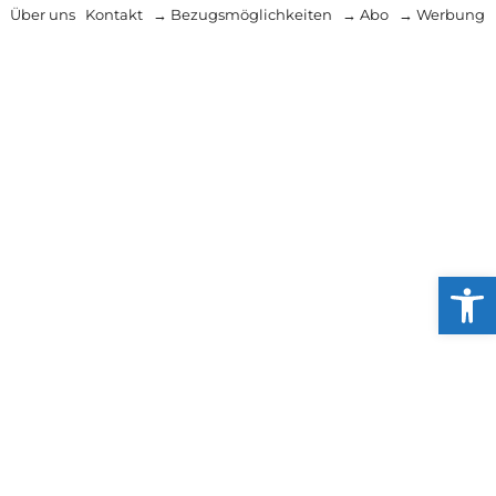
Über uns
Kontakt
→ Bezugsmöglichkeiten
→ Abo
→ Werbung
Werkzeug