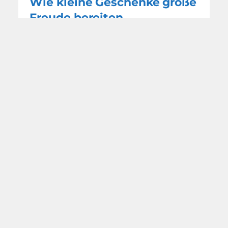
Wie kleine Geschenke große
Freude bereiten
Zum 1. Schultag eine
persönliche Brotdose
WEITERE NACHRICHTEN