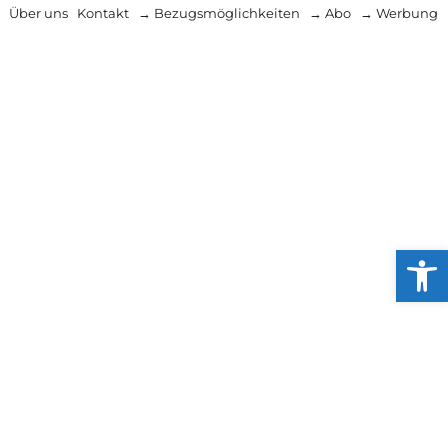
Über uns
Kontakt
→ Bezugsmöglichkeiten
→ Abo
→ Werbung
Werkzeug