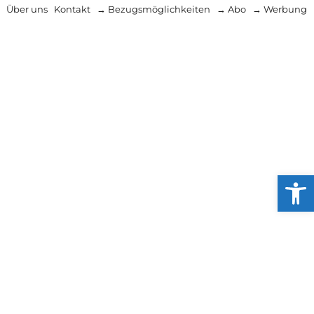
Über uns
Kontakt
→ Bezugsmöglichkeiten
→ Abo
→ Werbung
Werkzeug