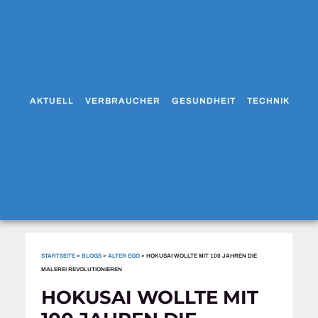
AKTUELL
VERBRAUCHER
GESUNDHEIT
TECHNIK
WO
STARTSEITE
»
BLOGS
»
ALTER EGO
»
HOKUSAI WOLLTE MIT 100 JAHREN DIE
MALEREI REVOLUTIONIEREN
HOKUSAI WOLLTE MIT