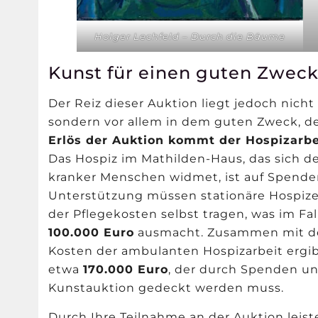
Holger Lechfeld – Durch die Bäume
Kunst für einen guten Zwec
Der Reiz dieser Auktion liegt jedoch nicht
sondern vor allem in dem guten Zweck, de
Erlös der Auktion kommt der Hospizarbe
Das Hospiz im Mathilden-Haus, das sich d
kranker Menschen widmet, ist auf Spenden
Unterstützung müssen stationäre Hospize
der Pflegekosten selbst tragen, was im Fa
100.000 Euro
ausmacht. Zusammen mit de
Kosten der ambulanten Hospizarbeit ergibt
etwa
170.000 Euro
, der durch Spenden un
Kunstauktion gedeckt werden muss.
Durch Ihre Teilnahme an der Auktion leist