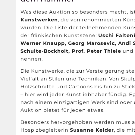
Was diese Auktion so besonders macht, is
Kunstwerken
, die von renommierten Kün
wurden. Die Liste der teilnehmenden Künst
der fränkischen Kunstszene:
Uschi Falten
Werner Knaupp, Georg Marosevic, Andi S
Schulte-Bockholt, Prof. Peter Thiele
un
nennen.
Die Kunstwerke, die zur Versteigerung st
Vielfalt an Stilen und Techniken. Von Sk
Holzschnitte und Cartoons bis hin zu Sti
– hier wird jeder Kunstliebhaber fündig. E
nach einem einzigartigen Werk sind oder 
Auktion bietet für jeden etwas.
Besonders hervorgehoben werden muss an 
Hospizbegleiterin
Susanne Kelder
, die m