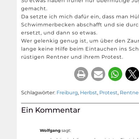
So etwas haben früher nur übermütige J
gemacht.
Da setzte ich mich dafür ein, dass man Hü
Schwimmerbecken abschafft und sie durch
ersetzt, und dann so etwas.
Wer gelenkig genug ist, um über den Zaun
lange keine Hilfe beim Eintauchen ins S
rüstigen Rentner und ihrem Protest.
Schlagwörter:
Freiburg
,
Herbst
,
Protest
,
Rentne
Ein Kommentar
Wolfgang
sagt: