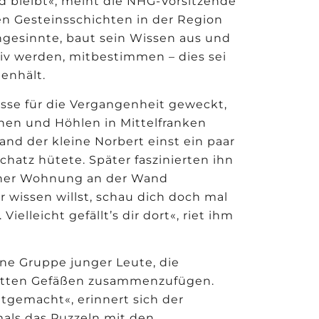
nd bleibt«, meint die NHG-Vorsitzende
ten Gesteinsschichten in der Region
hgesinnte, baut sein Wissen aus und
ktiv werden, mitbestimmen – dies sei
enhält.
resse für die Vergangenheit geweckt,
nen und Höhlen in Mittelfranken
fand der kleine Norbert einst ein paar
hatz hütete. Später faszinierten ihn
einer Wohnung an der Wand
wissen willst, schau dich doch mal
ielleicht gefällt’s dir dort«, riet ihm
ine Gruppe junger Leute, die
letten Gefäßen zusammenzufügen.
itgemacht«, erinnert sich der
mals das Puzzeln mit den