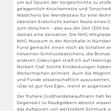
um auf Spuren der Vorgeschichte zu stoß
gelegentlich Knochenreste und Tonscher
Wäldchens bei Wendelstein für eine Woh
obersten Erdschicht kamen Reste eines Gr
zum Vorschein – also aus der Zeit 1200 bis 
damals eine Sensation. Die NHG-Mitglieder 
NHG-Museum in der Norishalle in Nürnberg
Fund gemacht: einen noch als Schatten 
hölzernen Schmuckkästchens, die Bronze-
anderen Grabungen stieß ich auf Halsri
Norbert Graf. Solche Entdeckungen habe
Weitermachen animiert. Auch die Möglichk
und Funde wissenschaftlich auszuwerten, h
»Das ist gut fürs Ego«, meint er augenzwi
Der frühere Großhandelskaufmann hält fe
Gegensatz zu Raubgräbern absolut wissens
das Aufspüren von wertvollem Schmuck o