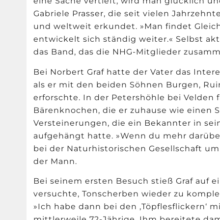
eine Sache vertieft, wird man glücklich u
Gabriele Prasser, die seit vielen Jahrzehn
und weltweit erkundet. »Man findet Gleic
entwickelt sich ständig weiter.« Selbst a
das Band, das die NHG-Mitglieder zusamm
Bei Norbert Graf hatte der Vater das Inte
als er mit den beiden Söhnen Burgen, Rui
erforschte. In der Petershöhle bei Velden 
Bärenknochen, die er zuhause wie einen Sc
Versteinerungen, die ein Bekannter in s
aufgehängt hatte. »Wenn du mehr darüber 
bei der Naturhistorischen Gesellschaft um. V
der Mann.
Bei seinem ersten Besuch stieß Graf auf e
versuchte, Tonscherben wieder zu komp
»Ich habe dann bei den ,Töpflesflickern‘ m
mittlerweile 72-Jährige. Ihm bereitete da