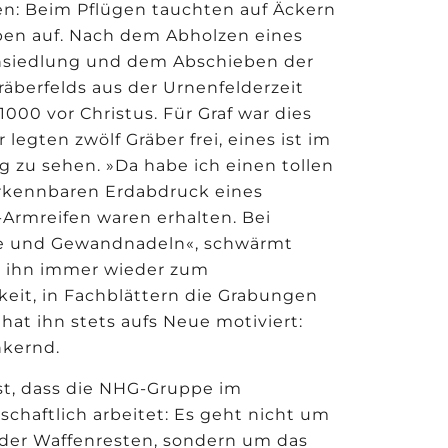
en: Beim Pflügen tauchten auf Äckern
ben auf. Nach dem Abholzen eines
nsiedlung und dem Abschieben der
äberfelds aus der Urnenfelderzeit
1000 vor Christus. Für Graf war dies
legten zwölf Gräber frei, eines ist im
 zu sehen. »Da habe ich einen tollen
erkennbaren Erdabdruck eines
Armreifen waren erhalten. Bei
nge und Gewandnadeln«, schwärmt
n ihn immer wieder zum
eit, in Fachblättern die Grabungen
at ihn stets aufs Neue motiviert:
nkernd.
st, dass die NHG-Gruppe im
chaftlich arbeitet: Es geht nicht um
der Waffenresten, sondern um das