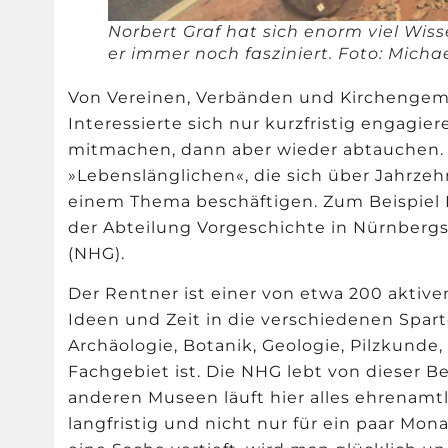
Norbert Graf hat sich enorm viel Wis
er immer noch fasziniert. Foto: Micha
Von Vereinen, Verbänden und Kirchengemei
Interessierte sich nur kurzfristig engagie
mitmachen, dann aber wieder abtauchen. D
»Lebenslänglichen«, die sich über Jahrzehn
einem Thema beschäftigen. Zum Beispiel No
der Abteilung Vorgeschichte in Nürnbergs 
(NHG).
Der Rentner ist einer von etwa 200 aktiv
Ideen und Zeit in die verschiedenen Spar
Archäologie, Botanik, Geologie, Pilzkunde
Fachgebiet ist. Die NHG lebt von dieser 
anderen Museen läuft hier alles ehrenam
langfristig und nicht nur für ein paar Mo