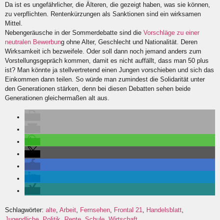
Da ist es ungefährlicher, die Älteren, die gezeigt haben, was sie können,
zu verpflichten. Rentenkürzungen als Sanktionen sind ein wirksamen
Mittel.
Nebengeräusche in der Sommerdebatte sind die
Vorschläge zu einer
neutralen Bewerbun
g ohne Alter, Geschlecht und Nationalität. Deren
Wirksamkeit ich bezweifele. Oder soll dann noch jemand anders zum
Vorstellungsgepräch kommen, damit es nicht auffällt, dass man 50 plus
ist? Man könnte ja stellvertretend einen Jungen vorschieben und sich das
Einkommen dann teilen. So würde man zumindest die Solidarität unter
den Generationen stärken, denn bei diesen Debatten sehen beide
Generationen gleichermaßen alt aus.
Schlagwörter:
alte
,
Arbeit
,
Fernsehen
,
Frontal 21
,
Handelsblatt
,
Jugendliche
,
Politik
,
Rente
,
Schule
,
Wirtschaft