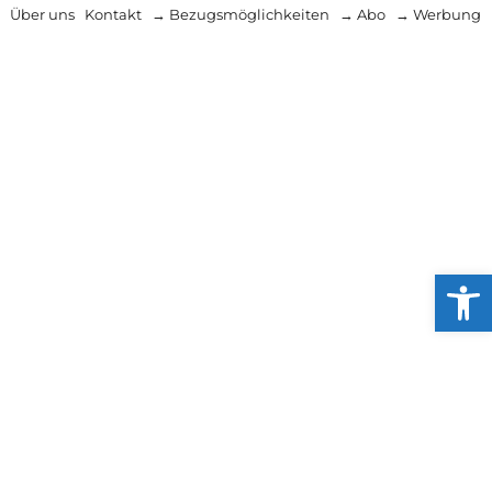
Über uns
Kontakt
→ Bezugsmöglichkeiten
→ Abo
→ Werbung
Werkzeug