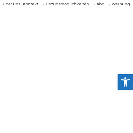
Über uns
Kontakt
→ Bezugsmöglichkeiten
→ Abo
→ Werbung
Werkzeug