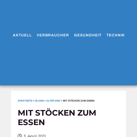
AKTUELL
VERBRAUCHER
GESUNDHEIT
TECHNIK
WO
STARTSEITE
»
BLOGS
»
ALTER EGO
»
MIT STÖCKEN ZUM ESSEN
MIT STÖCKEN ZUM
ESSEN
3. April 2011