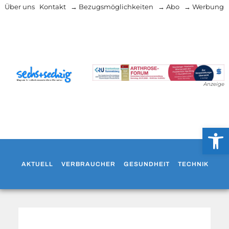
Über uns
Kontakt
→ Bezugsmöglichkeiten
→ Abo
→ Werbung
Anzeige
Werkzeug
AKTUELL
VERBRAUCHER
GESUNDHEIT
TECHNIK
WO