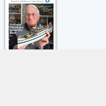
NEUESTE KOMMENTARE:
Rose Göttmann
zu
Das war schick: der Knicks
Andreas Dautermann
zu
Neue Betrugsmasche am
Smartphone
Klaus Peter Dorschu
zu
Neue Betrugsmasche am
Smartphone
Roland Jose
zu
Vorsicht: Betrugsanrufe aus Österreich