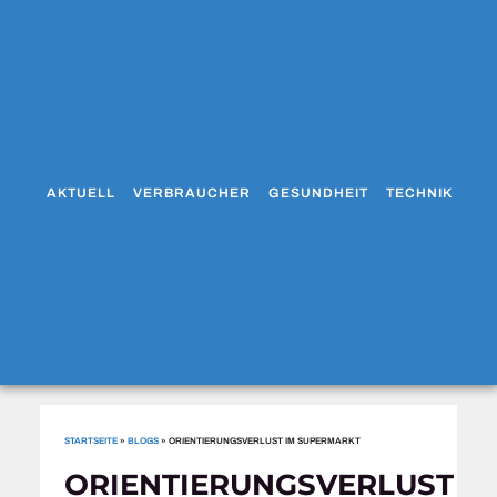
AKTUELL
VERBRAUCHER
GESUNDHEIT
TECHNIK
WO
STARTSEITE
»
BLOGS
»
ORIENTIERUNGSVERLUST IM SUPERMARKT
ORIENTIERUNGSVERLUST