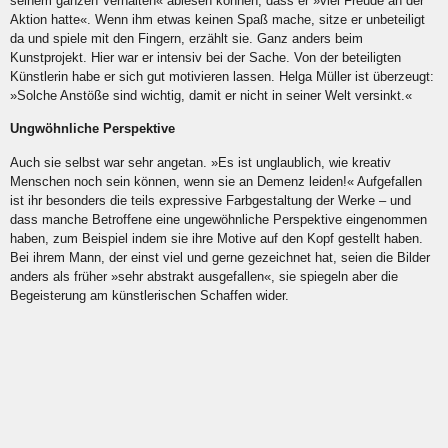
seinem ganzen Verhalten« ablesen können, dass er »viel Freude an der
Aktion hatte«. Wenn ihm etwas keinen Spaß mache, sitze er unbeteiligt
da und spiele mit den Fingern, erzählt sie. Ganz anders beim
Kunstprojekt. Hier war er intensiv bei der Sache. Von der beteiligten
Künstlerin habe er sich gut motivieren lassen. Helga Müller ist überzeugt:
»Solche Anstöße sind wichtig, damit er nicht in seiner Welt versinkt.«
Ungwöhnliche Perspektive
Auch sie selbst war sehr angetan. »Es ist unglaublich, wie kreativ
Menschen noch sein können, wenn sie an Demenz leiden!« Aufgefallen
ist ihr besonders die teils expressive Farbgestaltung der Werke – und
dass manche Betroffene eine ungewöhnliche Perspektive eingenommen
haben, zum Beispiel indem sie ihre Motive auf den Kopf gestellt haben.
Bei ihrem Mann, der einst viel und gerne gezeichnet hat, seien die Bilder
anders als früher »sehr abstrakt ausgefallen«, sie spiegeln aber die
Begeisterung am künstlerischen Schaffen wider.