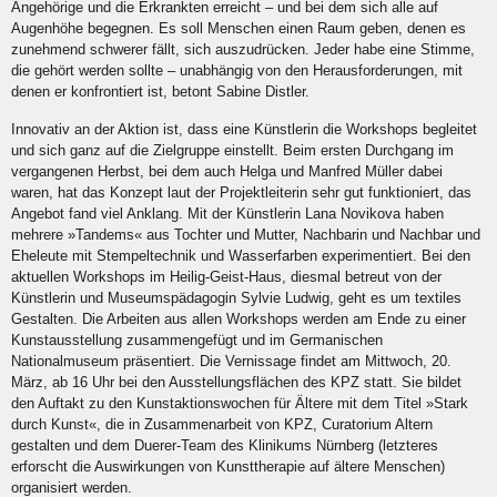
Angehörige und die Erkrankten erreicht – und bei dem sich alle auf
Augenhöhe begegnen. Es soll Menschen einen Raum geben, denen es
zunehmend schwerer fällt, sich auszudrücken. Jeder habe eine Stimme,
die gehört werden sollte – unabhängig von den Herausforderungen, mit
denen er konfrontiert ist, betont Sabine Distler.
Innovativ an der Aktion ist, dass eine Künstlerin die Workshops begleitet
und sich ganz auf die Zielgruppe einstellt. Beim ersten Durchgang im
vergangenen Herbst, bei dem auch Helga und Manfred Müller dabei
waren, hat das Konzept laut der Projektleiterin sehr gut funktioniert, das
Angebot fand viel Anklang. Mit der Künstlerin Lana Novikova haben
mehrere »Tandems« aus Tochter und Mutter, Nachbarin und Nachbar und
Eheleute mit Stempeltechnik und Wasserfarben experimentiert. Bei den
aktuellen Workshops im Heilig-Geist-Haus, diesmal betreut von der
Künstlerin und Museumspädagogin Sylvie Ludwig, geht es um textiles
Gestalten. Die Arbeiten aus allen Workshops werden am Ende zu einer
Kunstausstellung zusammengefügt und im Germanischen
Nationalmuseum präsentiert. Die Vernissage findet am Mittwoch, 20.
März, ab 16 Uhr bei den Ausstellungsflächen des KPZ statt. Sie bildet
den Auftakt zu den Kunstaktionswochen für Ältere mit dem Titel »Stark
durch Kunst«, die in Zusammenarbeit von KPZ, Curatorium Altern
gestalten und dem Duerer-Team des Klinikums Nürnberg (letzteres
erforscht die Auswirkungen von Kunsttherapie auf ältere Menschen)
organisiert werden.