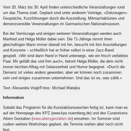
Vom 20. März bis 30. April finden unterschiedliche Veranstaltungen rund
um das Thema statt. Geplant sind unter anderem Vorträge, »Zeitzeugen«-
Gespräche, Kurzführungen durch die Ausstellung, Mitmachaktionen und
demenzsensible Veranstaltungen im Germanischen Nationalmuseum.
Bei der Vernissage und einigen weiteren Veranstaltungen werden auch
Manfred und Helga Müller dabei sein. Die 71-Jährige nimmt ihren
gleichaltrigen Mann immer überall mit hin, besucht mit ihm Ausstellungen
und Konzerte – schließlich hat er früher selbst in einer Jazz-Band
gespielt. »Wir sind dann Hand in Hand unterwegs, wie ein frisch verliebtes
Paar. Mir gefällt das und ihm auch«, betont Helga Müller, die dem nicht
immer leichten Alltag mit Gelassenheit und Humor begegnet. »Durch die
Demenz ist vieles anders geworden, aber wir können noch zusammen
sein und einiges zusammen unternehmen. Und das ist es, was zählt.«
Text: Alexandra Voigt/Fotos: Michael Matejka
Information
Sobald das Programm für die Kunstaktionswochen fertig ist, kann man es
auf der Homepage des KPZ (www.kpz-nuernberg.de) und des Curatoriums
Altern Gestalten (
www.alterngestalten.de
) einsehen. Im Sommer sind
zudem weitere Workshops geplant, die Termine stehen aber noch nicht
fest.