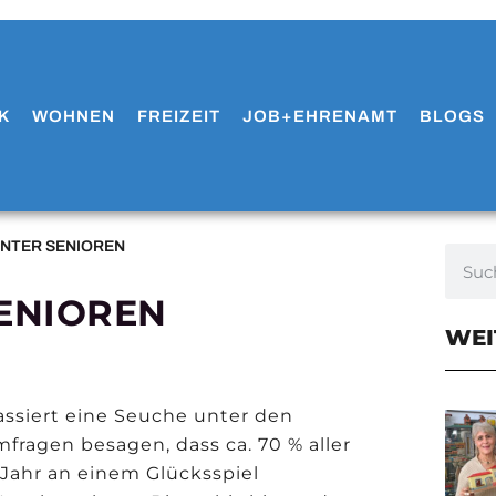
K
WOHNEN
FREIZEIT
JOB+EHRENAMT
BLOGS
UNTER SENIOREN
SENIOREN
WEI
rassiert eine Seuche unter den
mfragen besagen, dass ca. 70 % aller
 Jahr an einem Glücksspiel