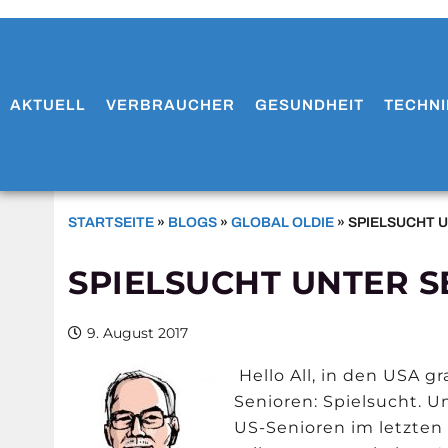
AKTUELL
VERBRAUCHER
GESUNDHEIT
TECHNI
STARTSEITE
»
BLOGS
»
GLOBAL OLDIE
»
SPIELSUCHT 
SPIELSUCHT UNTER 
9. August 2017
Hello All, in den USA g
Senioren: Spielsucht. U
US-Senioren im letzten