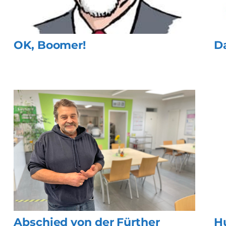
OK, Boomer!
D
Abschied von der Fürther
H