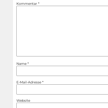
Kommentar
*
Name
*
E-Mail-Adresse
*
Website