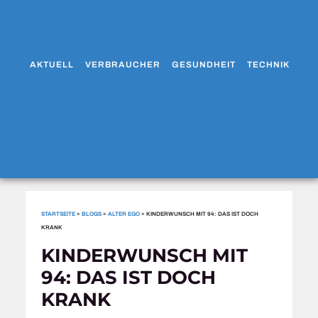
AKTUELL
VERBRAUCHER
GESUNDHEIT
TECHNIK
WO
STARTSEITE
»
BLOGS
»
ALTER EGO
»
KINDERWUNSCH MIT 94: DAS IST DOCH
KRANK
KINDERWUNSCH MIT
94: DAS IST DOCH
KRANK