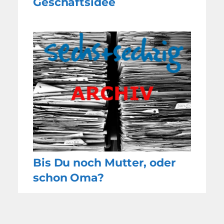
Geschäftsidee
Bis Du noch Mutter, oder
schon Oma?
WEITERE
NACHRICHTEN