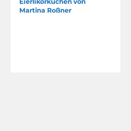
Eierlikörkuchen von
Martina Roßner
Alte Rezepte mit dem
Geschmack von damals
WEITERE