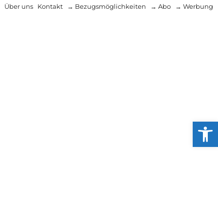
Über uns
Kontakt
→ Bezugsmöglichkeiten
→ Abo
→ Werbung
Werkzeug