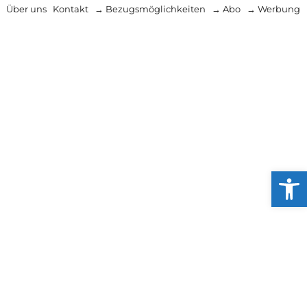
Über uns
Kontakt
→ Bezugsmöglichkeiten
→ Abo
→ Werbung
Werkzeug