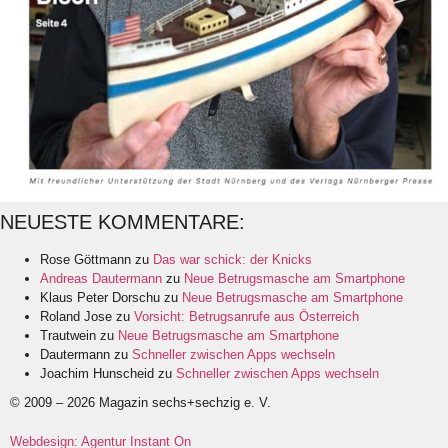
NEUESTE KOMMENTARE:
Rose Göttmann
zu
Das war schick: der Knicks
Andreas Dautermann
zu
Neue Betrugsmasche am Smartphone
Klaus Peter Dorschu
zu
Neue Betrugsmasche am Smartphone
Roland Jose
zu
Vorsicht: Betrugsanrufe aus Österreich
Trautwein
zu
Neue Betrugsmasche am Smartphone
Dautermann
zu
Schneller zwischen Apps wechseln
Joachim Hunscheid
zu
Schneller zwischen Apps wechseln
© 2009 – 2026 Magazin sechs+sechzig e. V.
Webdesign: Agentur Instant On