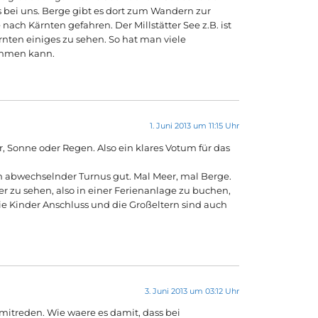
ls bei uns. Berge gibt es dort zum Wandern zur
ach Kärnten gefahren. Der Millstätter See z.B. ist
nten einiges zu sehen. So hat man viele
ehmen kann.
1. Juni 2013 um 11:15 Uhr
, Sonne oder Regen. Also ein klares Votum für das
ein abwechselnder Turnus gut. Mal Meer, mal Berge.
der zu sehen, also in einer Ferienanlage zu buchen,
ie Kinder Anschluss und die Großeltern sind auch
3. Juni 2013 um 03:12 Uhr
 mitreden. Wie waere es damit, dass bei