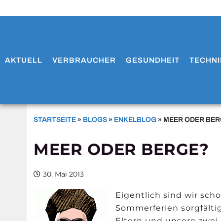
AKTUELL
VERBRAUCHER
GESUNDHEIT
TECHNI
STARTSEITE
»
BLOGS
»
ENKELBLOG
»
MEER ODER BE
MEER ODER BERGE?
30. Mai 2013
Eigentlich sind wir scho
Sommerferien sorgfältig
Eltern und unsere zwei