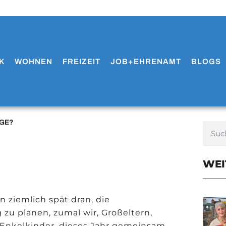
K
WOHNEN
FREIZEIT
JOB+EHRENAMT
BLOGS
RGE?
WEI
n ziemlich spät dran, die
 zu planen, zumal wir, Großeltern,
 Enkelkinder, dieses Jahr gemeinsam