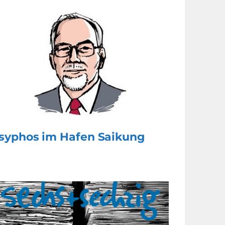
isyphos im Hafen Saikung