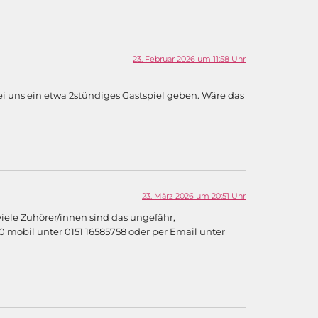
23. Februar 2026 um 11:58 Uhr
ei uns ein etwa 2stündiges Gastspiel geben. Wäre das
23. März 2026 um 20:51 Uhr
 viele Zuhörer/innen sind das ungefähr,
50 mobil unter 0151 16585758 oder per Email unter