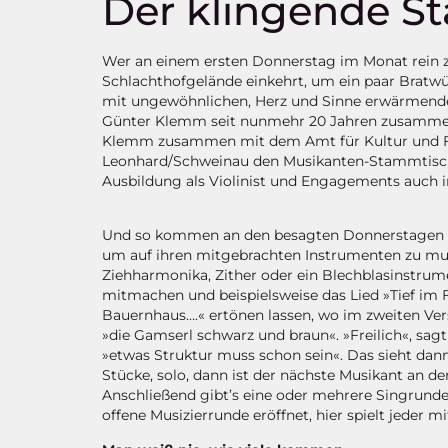
Der klingende S
Wer an einem ersten Donnerstag im Monat rein zu
Schlachthofgelände einkehrt, um ein paar Bratwür
mit ungewöhnlichen, Herz und Sinne erwärmenden
Günter Klemm seit nunmehr 20 Jahren zusammen m
Klemm zusammen mit dem Amt für Kultur und Fr
Leonhard/Schweinau den Musikanten-Stammtisch i
Ausbildung als Violinist und Engagements auch 
Und so kommen an den besagten Donnerstagen
um auf ihren mitgebrachten Instrumenten zu mu
Ziehharmonika, Zither oder ein Blechblasinstrume
mitmachen und beispielsweise das Lied »Tief im 
Bauernhaus….« ertönen lassen, wo im zweiten Vers
»die Gamserl schwarz und braun«. »Freilich«, sa
»etwas Struktur muss schon sein«. Das sieht dann 
Stücke, solo, dann ist der nächste Musikant an de
Anschließend gibt’s eine oder mehrere Singrunde
offene Musizierrunde eröffnet, hier spielt jeder