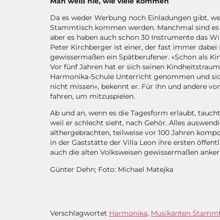
Man weiß nie, wie viele kommen
Da es weder Werbung noch Einladungen gibt, wei
Stammtisch kommen werden. Manchmal sind es n
aber es haben auch schon 30 Instrumente das Wir
Peter Kirchberger ist einer, der fast immer dabei 
gewissermaßen ein Spätberufener. »Schon als Kind«
Vor fünf Jahren hat er sich seinen Kindheitstraum
Harmonika-Schule Unterricht genommen und sich
nicht missen«, bekennt er. Für ihn und andere 
fahren, um mitzuspielen.
Ab und an, wenn es die Tagesform erlaubt, taucht
weil er schlecht sieht, nach Gehör. Alles auswen
althergebrachten, teilweise vor 100 Jahren kom
in der Gaststätte der Villa Leon ihre ersten öff
auch die alten Volksweisen gewissermaßen ankern
Günter Dehn; Foto: Michael Matejka
Verschlagwortet
Harmonika
,
Musikanten Stammt