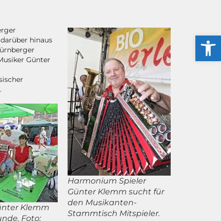
erger
Werkzeug
 darüber hinaus
Nürnberger
Musiker Günter
sischer
.
Harmonium Spieler
Günter Klemm sucht für
den Musikanten-
ünter Klemm
Stammtisch Mitspieler.
nde. Foto: