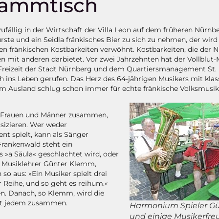
tammtisch
fällig in der Wirtschaft der Villa Leon auf dem früheren Nürnb
ste und ein Seidla fränkisches Bier zu sich zu nehmen, der wird
 fränkischen Kostbarkeiten verwöhnt. Kostbarkeiten, die der 
it anderen darbietet. Vor zwei Jahrzehnten hat der Vollblut-
eizeit der Stadt Nürnberg und dem Quartiersmanagement St.
ns Leben gerufen. Das Herz des 64-jährigen Musikers mit klas
im Ausland schlug schon immer für echte fränkische Volksmusik
 Frauen und Männer zusammen,
sizieren. Wer weder
nt spielt, kann als Sänger
Frankenwald steht ein
 »a Säula« geschlachtet wird, oder
gt Musiklehrer Günter Klemm,
so aus: »Ein Musiker spielt drei
r Reihe, und so geht es reihum.«
n. Danach, so Klemm, wird die
 mit jedem zusammen.
Harmonium Spieler G
und einige Musikerfreu