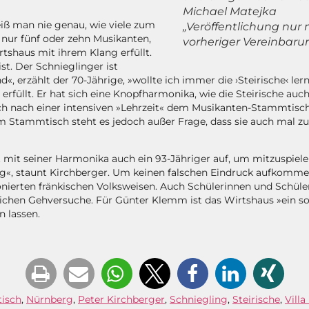
Michael Matejka
ß man nie genau, wie viele zum
„Veröffentlichung nur
ur fünf oder zehn Musikanten,
vorheriger Vereinbaru
tshaus mit ihrem Klang erfüllt.
ist. Der Schnieglinger ist
, erzählt der 70-Jährige, »wollte ich immer die ›Steirische‹ lern
 erfüllt. Er hat sich eine Knopfharmonika, wie die Steirische a
 nach einer intensiven »Lehrzeit« dem Musikanten-Stammtisch
vom Stammtisch steht es jedoch außer Frage, dass sie auch mal
 mit seiner Harmonika auch ein 93-Jähriger auf, um mitzuspielen.
dig«, staunt Kirchberger. Um keinen falschen Eindruck aufkomme
ponierten fränkischen Volksweisen. Auch Schülerinnen und Sch
entlichen Gehversuche. Für Günter Klemm ist das Wirtshaus »ein 
 lassen.
isch
,
Nürnberg
,
Peter Kirchberger
,
Schniegling
,
Steirische
,
Villa