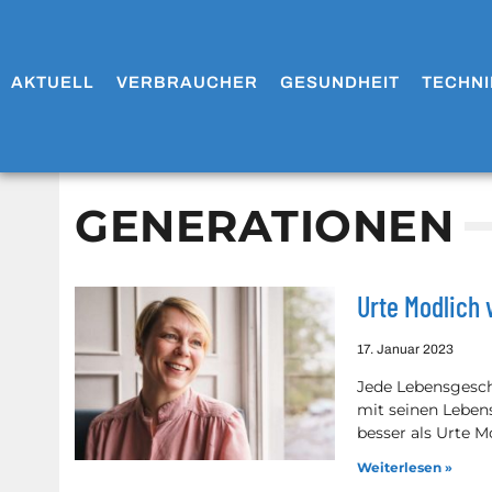
AKTUELL
VERBRAUCHER
GESUNDHEIT
TECHNI
GENERATIONEN
Urte Modlich 
17. Januar 2023
Jede Lebensgesch
mit seinen Leben
besser als Urte M
Weiterlesen »