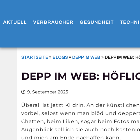
AKTUELL
VERBRAUCHER
GESUNDHEIT
TECHNI
STARTSEITE
»
BLOGS
»
DEPP IM WEB
»
DEPP IM WEB: 
DEPP IM WEB: HÖFL
9. September 2025
Überall ist jetzt KI drin. An der künstlic
vorbei, selbst wenn man bl
ö
d und deppert 
Chatten, beim Liken, sogar beim Fotos ma
Augenblick soll ich sie auch noch kostenlo
und mich am Ende nachäffen kann.