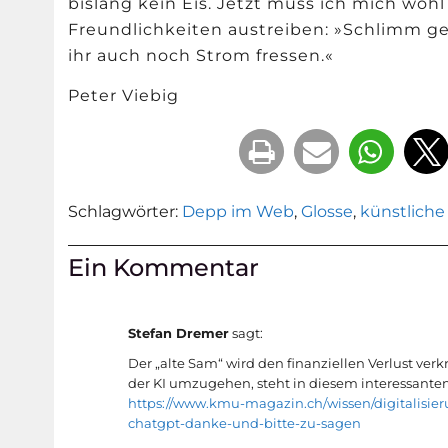
bislang kein Eis. Jetzt muss ich mich woh
Freundlichkeiten austreiben:
»
Schlimm gen
ihr auch noch Strom fressen.«
Peter Viebig
Schlagwörter:
Depp im Web
,
Glosse
,
künstliche 
Ein Kommentar
Stefan Dremer
sagt:
Der „alte Sam“ wird den finanziellen Verlust verk
der KI umzugehen, steht in diesem interessanten
https://www.kmu-magazin.ch/wissen/digitalisier
chatgpt-danke-und-bitte-zu-sagen