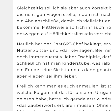
Gleichzeitig soll ich sie aber auch korrek
die richtigen Fragen stelle, indem ich na
ein Abo abschließe, damit ich vielleicht 
bekomme. Mittlerweile soll ich ihr auch 
deswegen auf H
ö
flichkeitsfloskeln verzich
Neulich hat der ChatGPT-Chef beklagt, er v
Nutzer
»
bitte
«
und
»
danke
«
sagen. Bei mir
doch immer zuerst
»
Lieber Dschipitie, darf
Schließlich hat man Kinderstube, weshalb 
ein Er oder eine Sie ist und es dann geant
aber
»
lieber
«
sei ihm lieber.
Freilich kann man es auch anmaulen, ist s
welche Folgen hat das für unseren Umgan
gelesen habe, hatte ich gerade erst wied
»
das Zauberwort
«
erklä
ren m
üssen. Ohne