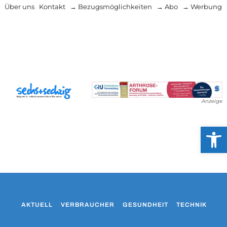
Über uns
Kontakt
→ Bezugsmöglichkeiten
→ Abo
→ Werbung
Anzeige
Werkzeug
AKTUELL
VERBRAUCHER
GESUNDHEIT
TECHNIK
WO