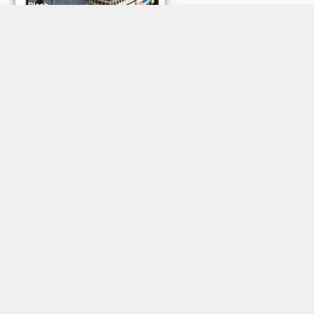
NEUESTE KOMMENTARE:
Rose Göttmann
zu
Das war schick: der Knicks
Andreas Dautermann
zu
Neue Betrugsmasche am
Smartphone
Klaus Peter Dorschu
zu
Neue Betrugsmasche am
Smartphone
Roland Jose
zu
Vorsicht: Betrugsanrufe aus Österreich
Trautwein
zu
Neue Betrugsmasche am Smartphone
Dautermann
zu
Schneller zwischen Apps wechseln
Joachim Hunscheid
zu
Schneller zwischen Apps wechseln
© 2009 – 2026 Magazin sechs+sechzig e. V.