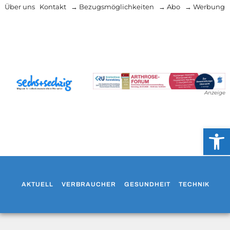
Über uns
Kontakt
→ Bezugsmöglichkeiten
→ Abo
→ Werbung
Anzeige
Werkzeug
AKTUELL
VERBRAUCHER
GESUNDHEIT
TECHNIK
WO