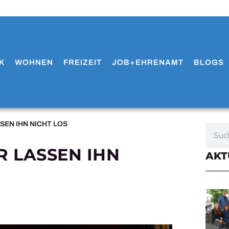
K
WOHNEN
FREIZEIT
JOB+EHRENAMT
BLOGS
EN IHN NICHT LOS
 LASSEN IHN
AKT