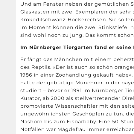
Und am Fenster neben der gemütlichen S
Glaskasten mit zwei Exemplaren der sehr
Krokodilschwanz-Höckerechsen. Sie sollen 
im Moment können die zwei Stinkstiefel ni
sind wohl noch zu jung. Das kommt schon 
Im Nürnberger Tiergarten fand er seine
Er fängt das Männchen mit einem beherzt
des Reptils. »Der ist auch so schön orange
1986 in einer Zoohandlung gekauft habe«, 
hatte der gebürtige Münchner in der bay
studiert – bevor er 1991 im Nürnberger Tie
Kurator, ab 2000 als stellvertretender Dir
promovierte Wissenschaftler mit den selt
ungewöhnlichsten Geschöpfen zu tun, die 
Nashorn bis zum Eisbärbaby. Eine 50-Stu
Notfällen war Mägdefrau immer erreichba