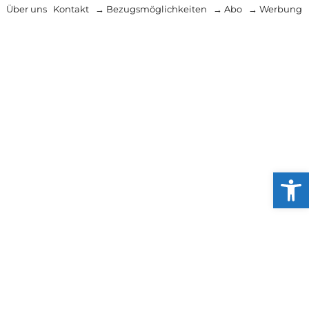
Über uns
Kontakt
→ Bezugsmöglichkeiten
→ Abo
→ Werbung
Werkzeug