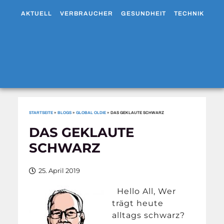
AKTUELL
VERBRAUCHER
GESUNDHEIT
TECHNIK
WO
STARTSEITE
»
BLOGS
»
GLOBAL OLDIE
»
DAS GEKLAUTE SCHWARZ
DAS GEKLAUTE
SCHWARZ
25. April 2019
Hello All, Wer
trägt heute
alltags schwarz?