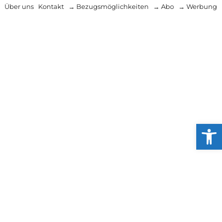
Über uns
Kontakt
→ Bezugsmöglichkeiten
→ Abo
→ Werbung
Werkzeug