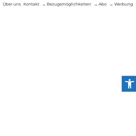
Über uns
Kontakt
→ Bezugsmöglichkeiten
→ Abo
→ Werbung
Werkzeu