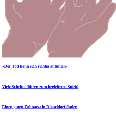
»Der Tod kann sich richtig anfühlen«
Viele Schritte führen zum begleiteten Suizid
Einen guten Zahnarzt in Düsseldorf finden