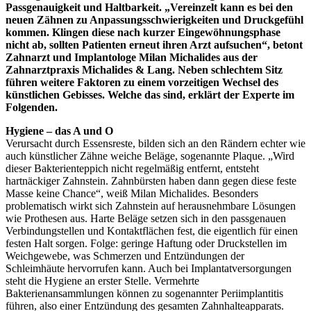
Passgenauigkeit und Haltbarkeit. „Vereinzelt kann es bei den
neuen Zähnen zu Anpassungsschwierigkeiten und Druckgefühl
kommen. Klingen diese nach kurzer Eingewöhnungsphase
nicht ab, sollten Patienten erneut ihren Arzt aufsuchen“, betont
Zahnarzt und Implantologe Milan Michalides aus der
Zahnarztpraxis Michalides & Lang. Neben schlechtem Sitz
führen weitere Faktoren zu einem vorzeitigen Wechsel des
künstlichen Gebisses. Welche das sind, erklärt der Experte im
Folgenden.
Hygiene – das A und O
Verursacht durch Essensreste, bilden sich an den Rändern echter wie
auch künstlicher Zähne weiche Beläge, sogenannte Plaque. „Wird
dieser Bakterienteppich nicht regelmäßig entfernt, entsteht
hartnäckiger Zahnstein. Zahnbürsten haben dann gegen diese feste
Masse keine Chance“, weiß Milan Michalides. Besonders
problematisch wirkt sich Zahnstein auf herausnehmbare Lösungen
wie Prothesen aus. Harte Beläge setzen sich in den passgenauen
Verbindungstellen und Kontaktflächen fest, die eigentlich für einen
festen Halt sorgen. Folge: geringe Haftung oder Druckstellen im
Weichgewebe, was Schmerzen und Entzündungen der
Schleimhäute hervorrufen kann. Auch bei Implantatversorgungen
steht die Hygiene an erster Stelle. Vermehrte
Bakterienansammlungen können zu sogenannter Periimplantitis
führen, also einer Entzündung des gesamten Zahnhalteapparats.