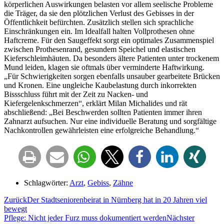
körperlichen Auswirkungen belasten vor allem seelische Probleme
die Träger, da sie den plötzlichen Verlust des Gebisses in der
Öffentlichkeit befürchten. Zusätzlich stellen sich sprachliche
Einschränkungen ein. Im Idealfall halten Vollprothesen ohne
Haftcreme. Für den Saugeffekt sorgt ein optimales Zusammenspiel
zwischen Prothesenrand, gesundem Speichel und elastischen
Kieferschleimhäuten. Da besonders ältere Patienten unter trockenem
Mund leiden, klagen sie oftmals über verminderte Haftwirkung.
„Für Schwierigkeiten sorgen ebenfalls unsauber gearbeitete Brücken
und Kronen. Eine ungleiche Kaubelastung durch inkorrekten
Bissschluss führt mit der Zeit zu Nacken- und
Kiefergelenkschmerzen“, erklärt Milan Michalides und rät
abschließend: „Bei Beschwerden sollten Patienten immer ihren
Zahnarzt aufsuchen. Nur eine individuelle Beratung und sorgfältige
Nachkontrollen gewährleisten eine erfolgreiche Behandlung.“
Schlagwörter:
Arzt
,
Gebiss
,
Zähne
Zurück
Der Stadtseniorenbeirat in Nürnberg hat in 20 Jahren viel
bewegt
Pflege: Nicht jeder Furz muss dokumentiert werden
Nächster