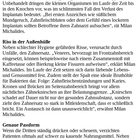
Unbehandelt dringen die kleinen Organismen im Laufe der Zeit bis
in den Knochen vor, was im schlimmsten Fall den Verlust des
Implantats bedeutet. „Bei ersten Anzeichen wie süßlichem
Mundgeruch, Zahnfleischbluten oder dem Gefühl eines lockeren
Implantats sollten Betroffene ihren Zahnarzt aufsuchen“, rät Milan
Michalides.
Riss in der Außenhülle
Neben schlechter Hygiene gefährden Risse, verursacht durch
Unfälle, den Zahnersatz. „Veneers, bevorzugt im Frontzahnbereich
eingesetzt, können beispielsweise nach einem Zusammenstoß mit
Kaffeetasse oder Bierkrug kleine Fissuren aufweisen“, erklärt Milan
Michalides. Im Laufe der Zeit setzen sich darin färbende Lebens-
und Genussmittel fest. Zudem stellt der Spalt eine ideale Bruthöhle
für Bakterien dar. Folge: Zahnfleischentzündungen und Karies.
Kronen und Brücken im Seitenzahnbereich bringt vor allem
nächtliches Zähneknirschen an ihre Belastungsgrenze. „Knirschen
schadet auf Dauer nicht nur der gesunden Zahnsubstanz, sondern
zieht den Zahnersatz so stark in Mitleidenschaft, dass er schließlich
bricht. Ein Austausch ist dann unausweichlich“, erwähnt Milan
Michalides.
Genaue Passform
Wenn die Dritten ständig drücken oder scheuern, verzichten
Patienten oftmals auf schwer zu kauende Nahrungsmittel. Neben