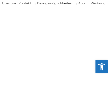
Über uns
Kontakt
→ Bezugsmöglichkeiten
→ Abo
→ Werbung
Werkzeug