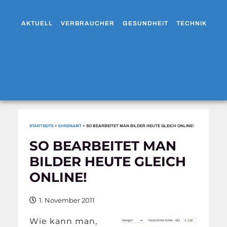
AKTUELL
VERBRAUCHER
GESUNDHEIT
TECHNIK
WO
STARTSEITE
»
EHRENAMT
»
SO BEARBEITET MAN BILDER HEUTE GLEICH ONLINE!
SO BEARBEITET MAN
BILDER HEUTE GLEICH
ONLINE!
1. November 2011
Wie kann man,