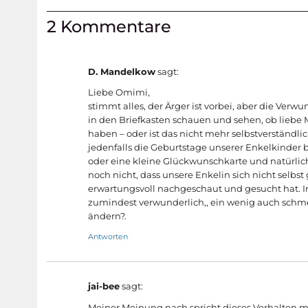
2 Kommentare
D. Mandelkow
sagt:
Liebe Omimi,
stimmt alles, der Ärger ist vorbei, aber die Ve
in den Briefkasten schauen und sehen, ob lieb
haben – oder ist das nicht mehr selbstverständli
jedenfalls die Geburtstage unserer Enkelkinder 
oder eine kleine Glückwunschkarte und natürlic
noch nicht, dass unsere Enkelin sich nicht selbs
erwartungsvoll nachgeschaut und gesucht hat. Irg
zumindest verwunderlich,, ein wenig auch schme
ändern?.
Antworten
jai-bee
sagt:
Meiner Meinung nach spricht dieses Verhalten m