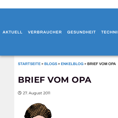
AKTUELL
VERBRAUCHER
GESUNDHEIT
TECHNI
STARTSEITE
»
BLOGS
»
ENKELBLOG
»
BRIEF VOM OPA
BRIEF VOM OPA
27. August 2011