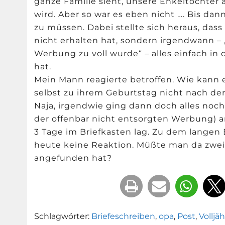
ganze Familie sieht, unsere Enkeltochter 
wird. Aber so war es eben nicht …. Bis d
zu müssen. Dabei stellte sich heraus, dass
nicht erhalten hat, sondern irgendwann – „
Werbung zu voll wurde“ – alles einfach in
hat.
Mein Mann reagierte betroffen. Wie kann e
selbst zu ihrem Geburtstag nicht nach de
Naja, irgendwie ging dann doch alles noch 
der offenbar nicht entsorgten Werbung) 
3 Tage im Briefkasten lag. Zu dem langen 
heute keine Reaktion. Müßte man da zweife
angefunden hat?
Schlagwörter:
Briefeschreiben
,
opa
,
Post
,
Volljä