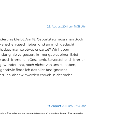
29. August 2011 um 10:31 Uhr
rwunderung bleibt. Am 18. Geburtstag muss man doch
e Menschen geschrieben und an mich gedacht
ch, dass man so etwas erwartet? Wir haben
bislang nie vergessen, immer gab es einen Brief
h auch immer ein Geschenk. So verstehe ich immer
t gewundert hat, noch nichts von uns zu haben,
endwie finde ich das alles fast ignorant –
rzlich, aber wir werden es wohl nicht mehr
29. August 2011 um 18:33 Uhr
ehr für ein sehr verwöhntes Gehabe bzw für wenig