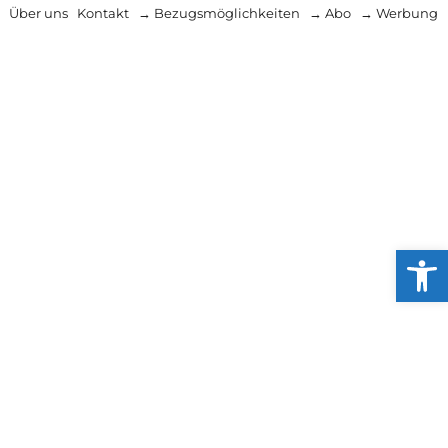
Über uns
Kontakt
→ Bezugsmöglichkeiten
→ Abo
→ Werbung
Werkzeug