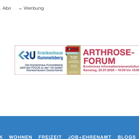
 Abo
→ Werbung
K
WOHNEN
FREIZEIT
JOB+EHRENAMT
BLOGS