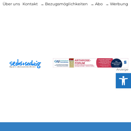
Über uns
Kontakt
→ Bezugsmöglichkeiten
→ Abo
→ Werbung
Anzeige
Werkzeug