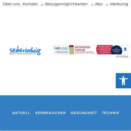
Über uns
Kontakt
→ Bezugsmöglichkeiten
→ Abo
→ Werbung
Anzeige
Werkzeug
AKTUELL
VERBRAUCHER
GESUNDHEIT
TECHNIK
WO