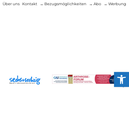
Über uns
Kontakt
→ Bezugsmöglichkeiten
→ Abo
→ Werbung
Werkzeug
Anzeige