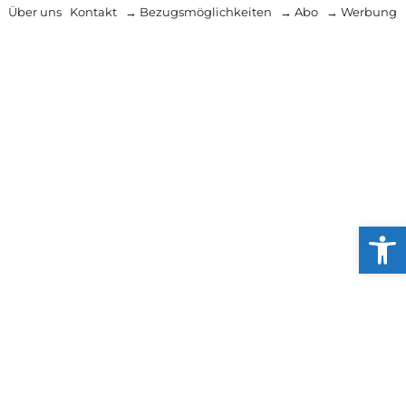
Über uns
Kontakt
→ Bezugsmöglichkeiten
→ Abo
→ Werbung
Werkzeug