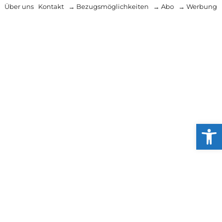
Über uns
Kontakt
→ Bezugsmöglichkeiten
→ Abo
→ Werbung
Werkzeug