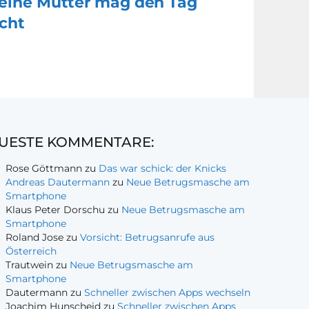
eine Mutter mag den Tag
icht
UESTE KOMMENTARE:
Rose Göttmann
zu
Das war schick: der Knicks
Andreas Dautermann
zu
Neue Betrugsmasche am
Smartphone
Klaus Peter Dorschu
zu
Neue Betrugsmasche am
Smartphone
Roland Jose
zu
Vorsicht: Betrugsanrufe aus
Österreich
Trautwein
zu
Neue Betrugsmasche am
Smartphone
Dautermann
zu
Schneller zwischen Apps wechseln
Joachim Hunscheid
zu
Schneller zwischen Apps