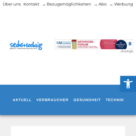
Über uns
Kontakt
→ Bezugsmöglichkeiten
→ Abo
→ Werbung
Anzeige
Werkzeug
AKTUELL
VERBRAUCHER
GESUNDHEIT
TECHNIK
WO