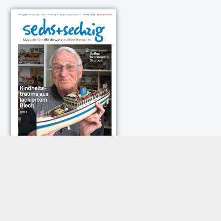
NEUESTE KOMMENTARE:
Rose Göttmann
zu
Das war schick: der Knicks
Andreas Dautermann
zu
Neue Betrugsmasche am