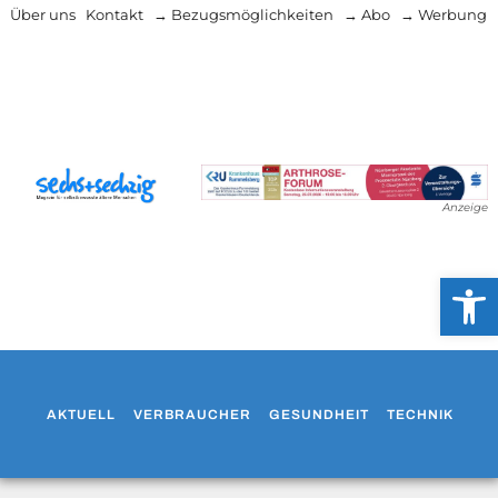
Über uns
Kontakt
→ Bezugsmöglichkeiten
→ Abo
→ Werbung
Anzeige
Werkzeug
AKTUELL
VERBRAUCHER
GESUNDHEIT
TECHNIK
WO