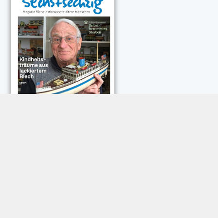
NEUESTE KOMMENTARE:
Rose Göttmann
zu
Das war schick: der Knicks
Andreas Dautermann
zu
Neue Betrugsmasche am
Smartphone
Klaus Peter Dorschu
zu
Neue Betrugsmasche am
Smartphone