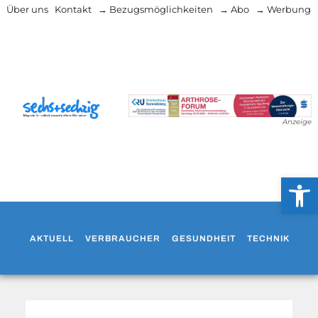
Über uns
Kontakt
→ Bezugsmöglichkeiten
→ Abo
→ Werbung
Anzeige
Werkzeug
AKTUELL
VERBRAUCHER
GESUNDHEIT
TECHNIK
WO