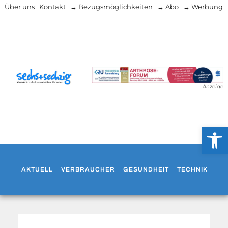
Über uns
Kontakt
→ Bezugsmöglichkeiten
→ Abo
→ Werbung
Anzeige
Werkzeug
AKTUELL
VERBRAUCHER
GESUNDHEIT
TECHNIK
WO